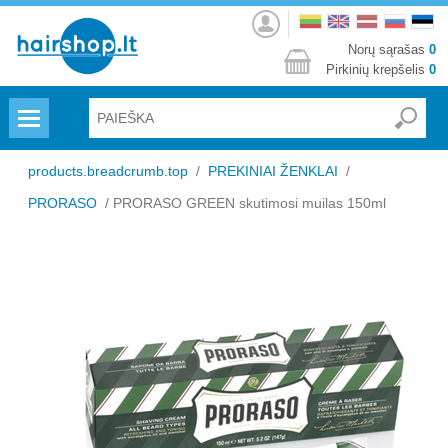
Prisijungti
Norų sąrašas
0
Pirkinių krepšelis
0
Menu
products.breadcrumb.top
/
PREKINIAI ŽENKLAI
/
PRORASO
/
PRORASO GREEN skutimosi muilas 150ml