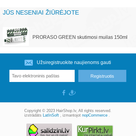
JŪS NESENIAI ŽIŪRĖJOTE
PRORASO GREEN skutimosi muilas 150ml
Užsiregistruokite naujienoms gauti
Copyright © 2023
HairShop.lv
, All rights reserved.
izstrādāts
LatInSoft
, izmantojot
nopCommerce
.