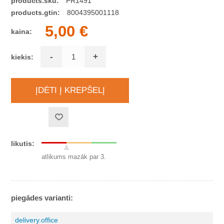
products.sku:
PR1491
products.gtin:
8004395001118
5,00 €
kaina:
-
+
kiekis:
likutis:
atlikums mazāk par 3.
piegādes varianti:
delivery.office