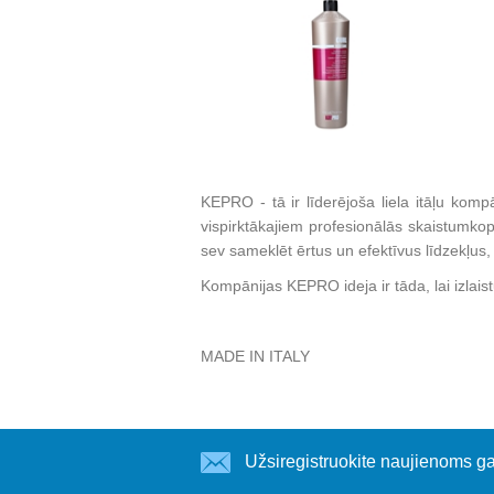
KEPRO - tā ir līderējoša liela itāļu komp
vispirktākajiem profesionālās skaistumkop
sev sameklēt ērtus un efektīvus līdzekļus, 
Kompānijas KEPRO ideja ir tāda, lai izlais
MADE IN ITALY
Užsiregistruokite naujienoms ga