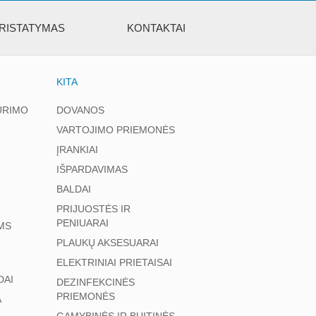
RISTATYMAS
KONTAKTAI
KITA
ŪRIMO
DOVANOS
VARTOJIMO PRIEMONĖS
ĮRANKIAI
IŠPARDAVIMAS
BALDAI
PRIJUOSTĖS IR
PENIUARAI
MS
PLAUKŲ AKSESUARAI
ELEKTRINIAI PRIETAISAI
DAI
DEZINFEKCINĖS
PRIEMONĖS
A
GAMYBINĖS IR BUITINĖS