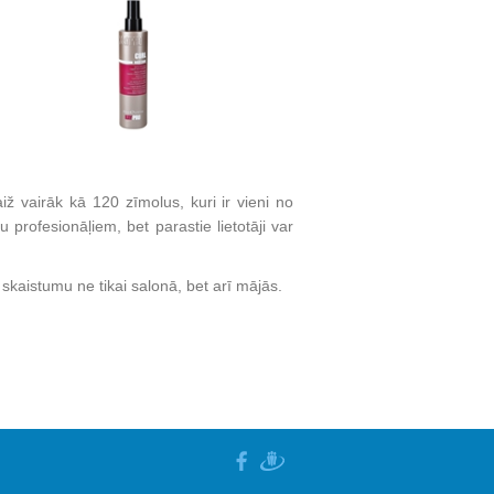
iž vairāk kā 120 zīmolus, kuri ir vieni no
profesionāļiem, bet parastie lietotāji var
skaistumu ne tikai salonā, bet arī mājās.