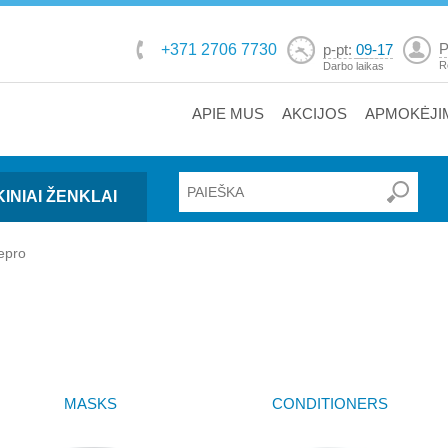
P
+371 2706 7730
p-pt:
09-17
R
Darbo laikas
APIE MUS
AKCIJOS
APMOKĖJI
INIAI ŽENKLAI
epro
MASKS
CONDITIONERS