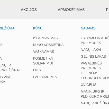
AKCIJOS
APMOKĖJIMAS
P
IEŽIŪRAI
KŪNUI
NAGAMS
IŠPARDAVIMAS
GYDYMO IR ATK
PRIEMONĖS
S
KŪNO KOSMETIKA
NAGŲ LAKAI
VAŠKAVIMAS
GELINIS LAKAS
A
KOSMETIKA
SOLIARIMUI
PAGALBINĖS
ENŲ IR
PRIEMONĖS
 PRIEŽIŪRAI
OILS
GELINĖMS
TYVINĖ
PARFUMERIJA
TECHNOLOGIJO
IKA
UV GELIS
MANIKIŪRO IR
PEDIKIŪRO PRIE
NAGŲ PRIEŽIŪR