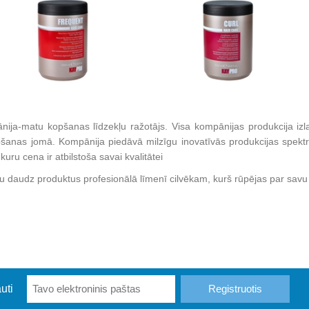
ānija-matu kopšanas līdzekļu ražotājs. Visa kompānijas produkcija izla
šanas jomā. Kompānija piedāvā milzīgu inovatīvās produkcijas spektru 
kuru cena ir atbilstoša savai kvalitātei
tu daudz produktus profesionālā līmenī cilvēkam, kurš rūpējas par savu 
uti