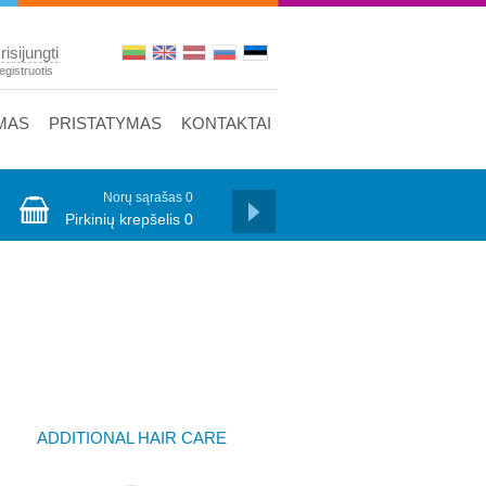
risijungti
egistruotis
MAS
PRISTATYMAS
KONTAKTAI
Norų sąrašas
0
Pirkinių krepšelis
0
ADDITIONAL HAIR CARE