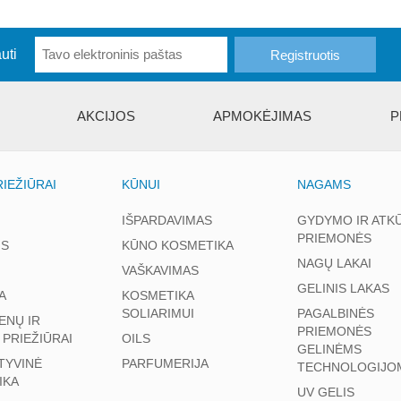
uti
AKCIJOS
APMOKĖJIMAS
P
IEŽIŪRAI
KŪNUI
NAGAMS
IŠPARDAVIMAS
GYDYMO IR ATK
PRIEMONĖS
S
KŪNO KOSMETIKA
NAGŲ LAKAI
VAŠKAVIMAS
GELINIS LAKAS
A
KOSMETIKA
SOLIARIMUI
PAGALBINĖS
ENŲ IR
PRIEMONĖS
 PRIEŽIŪRAI
OILS
GELINĖMS
TYVINĖ
PARFUMERIJA
TECHNOLOGIJO
IKA
UV GELIS