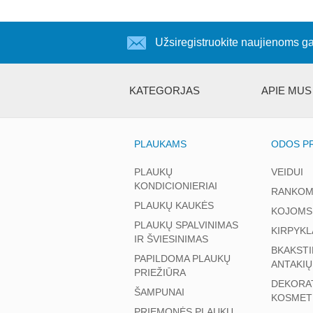
Užsiregistruokite naujienoms ga
KATEGORJAS
APIE MUS
PLAUKAMS
ODOS PR
PLAUKŲ
VEIDUI
KONDICIONIERIAI
RANKOM
PLAUKŲ KAUKĖS
KOJOMS
PLAUKŲ SPALVINIMAS
KIRPYKL
IR ŠVIESINIMAS
BKAKSTI
PAPILDOMA PLAUKŲ
ANTAKIŲ
PRIEŽIŪRA
DEKORA
ŠAMPUNAI
KOSMET
PRIEMONĖS PLAUKŲ