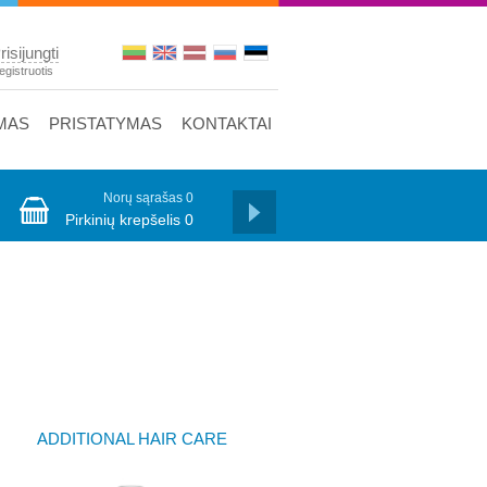
risijungti
egistruotis
MAS
PRISTATYMAS
KONTAKTAI
Norų sąrašas
0
Pirkinių krepšelis
0
ADDITIONAL HAIR CARE