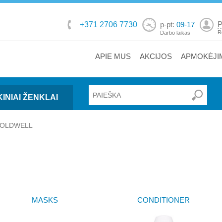
P
+371 2706 7730
p-pt:
09-17
R
Darbo laikas
APIE MUS
AKCIJOS
APMOKĖJI
INIAI ŽENKLAI
OLDWELL
MASKS
CONDITIONER