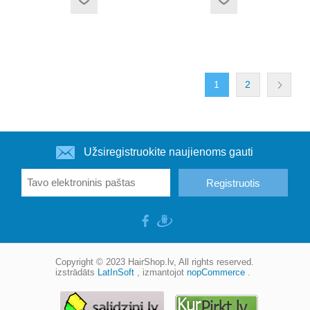
1
2
Užsiregistruokite naujienoms gauti
Copyright © 2023
HairShop.lv
, All rights reserved.
izstrādāts
LatInSoft
, izmantojot
nopCommerce
.